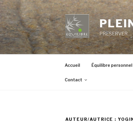
Aller
au
contenu
PLEI
principal
PRESERVER … 
Accueil
Équilibre personnel
Contact
AUTEUR/AUTRICE :
YOGI