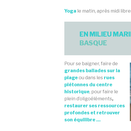
Yoga
l
e matin, après midi libre
EN MILIEU MAR
BASQUE
Pour se baigner, faire de
grandes ballades sur la
plage
ou dans les
rues
piétonnes du centre
historique
, pour faire le
plein d’oligoéléments
,
restaurer ses ressources
profondes et retrouver
son équilibre …