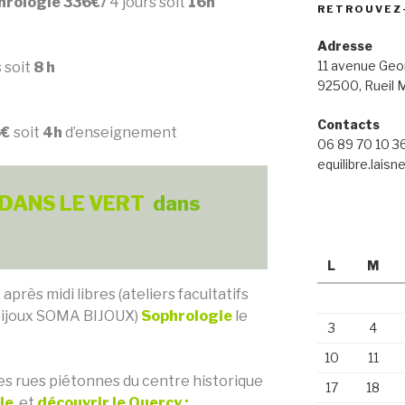
phrologie 336€/
4 jours soit
16h
RETROUVEZ
Adresse
11 avenue Ge
s soit
8 h
92500, Rueil 
nt
Contacts
5€
soit
4h
d’enseignement
06 89 70 10 3
equilibre.lais
 DANS LE VERT
dans
L
M
 après midi libres (ateliers facultatifs
bijoux SOMA BIJOUX)
Sophrologie
le
3
4
10
11
es rues piétonnes du centre historique
17
18
le
, et
découvrir le Quercy :