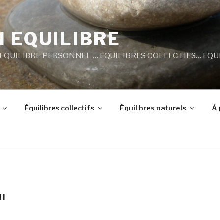
N EQUILIBRE
EQUILIBRE PERSONNEL … EQUILIBRES COLLECTIFS… EQU
Équilibres collectifs
Équilibres naturels
À 
NI