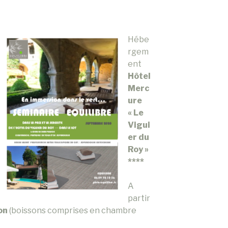
Hébe
rgem
ent
Hôtel
Merc
ure
« Le
Vigui
er du
Roy »
****
A
partir
ion
(boissons comprises en chambre