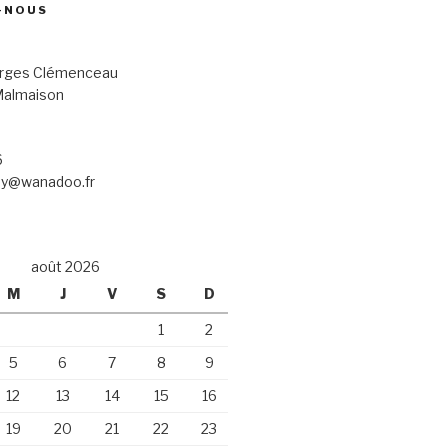
-NOUS
orges Clémenceau
Malmaison
6
ney@wanadoo.fr
août 2026
M
J
V
S
D
1
2
5
6
7
8
9
12
13
14
15
16
19
20
21
22
23