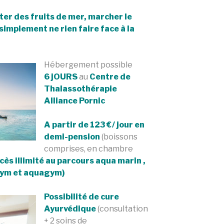
er des fruits de mer,
marcher le
simplement ne rien faire face à la
Hébergement possible
6 jOURS
au
Centre de
Thalassothérapie
Alliance Pornic
A partir de 123 €/ jour en
demi-pension
(boissons
comprises, en chambre
cès illimité au parcours aqua marin ,
 gym et aquagym)
Possibilité de cure
Ayurvédique
(consultation
+ 2 soins de