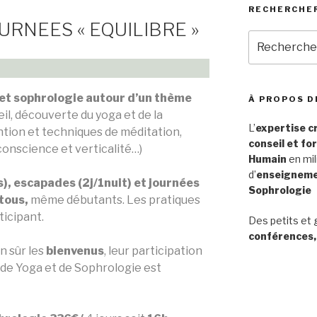
RECHERCHE
URNEES « EQUILIBRE »
Recherche
pour
:
 et sophrologie autour d’un thème
À PROPOS D
il, découverte du yoga et de la
L’
expertise c
ntion et techniques de méditation,
conseil et fo
 conscience et verticalité…)
Humain
en mil
d’
enseignemen
), escapades (2j/1nuit) et journées
Sophrologie
tous,
même débutants. Les pratiques
icipant.
Des petits et 
conférences,
n sûr les
bienvenus
, leur participation
de Yoga et de Sophrologie est