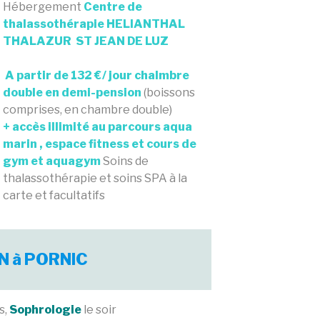
Hébergement
Centre de
thalassothérapie
HELIANTHAL
THALAZUR ST JEAN DE LUZ
A partir de 132 €/ jour chalmbre
double en demi-pension
(boissons
comprises, en chambre double)
+ accès illimité au parcours aqua
marin , espace fitness et cours de
gym et aquagym
Soins de
thalassothérapie et soins SPA à la
carte et facultatifs
N à PORNIC
s,
Sophrologie
le soir