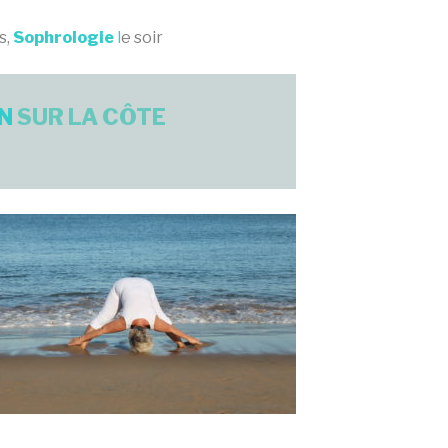
s,
Sophrologie
l
e soir
IN
SUR LA CÔTE