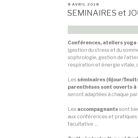
PUBLIÉ
8 AVRIL 2018
LE
SEMINAIRES et JO
Conférences, ateliers yoga
(gestion du stress et du somme
sophrologie, gestion de l’atte
respiration et énergie vitale,
Les
séminaires (6jour/5nuits
parenthèses sont ouverts à 
seront adaptées à chaque part
Les
accompagnants
sont bie
aux conférences et pratiques 
facultative …