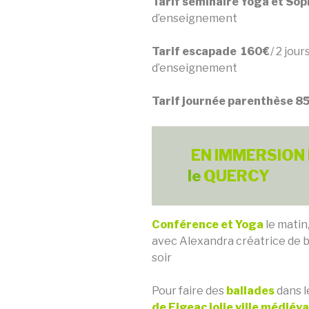
Tarif séminaire Yoga et So
d’enseignement
Tarif escapade 160€
/ 2 jour
d’enseigneme
Tarif journée parenthèse 8
EN IMMERSION
le
QUERCY
Conférence et Yoga
le matin,
avec Alexandra créatrice de 
soir
Pour faire des
ballades
dans l
de Figeac jolie ville médiéva