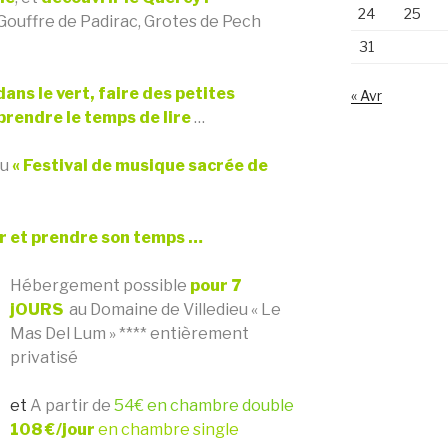
24
25
Gouffre de Padirac, Grotes de Pech
31
dans le vert, faire des petites
« Avr
rendre le temps de lire
…
du
« Festival de musique sacrée de
er et prendre son temps
…
Hébergement possible
pour 7
jOURS
au Domaine de Villedieu « Le
Mas Del Lum » **** entièrement
privatisé
et
A partir de
54€ en chambre double
108 €/jour
en chambre single