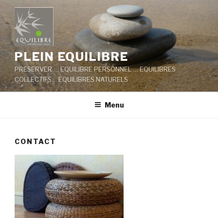
Aller
au
contenu
principal
PLEIN EQUILIBRE
PRESERVER … EQUILIBRE PERSONNEL … EQUILIBRES
COLLECTIFS… EQUILIBRES NATURELS
Menu
CONTACT