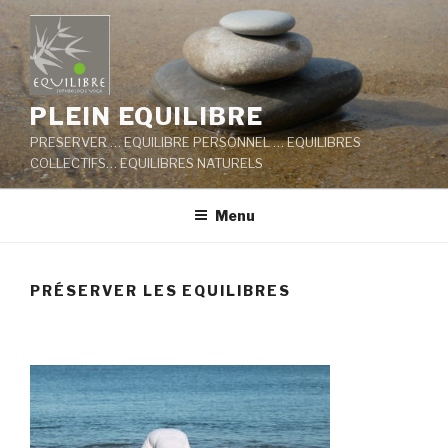
Aller
au
contenu
principal
PLEIN EQUILIBRE
PRESERVER … EQUILIBRE PERSONNEL … EQUILIBRES
COLLECTIFS… EQUILIBRES NATURELS
Menu
PRÉSERVER LES EQUILIBRES