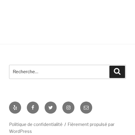
Recherche
Reche
pour
:
Yelp
Facebook
Twitter
Instagram
E-
mail
Politique de confidentialité
Fièrement propulsé par
WordPress