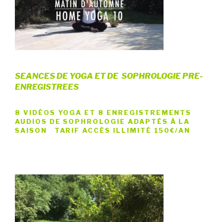
SEANCES DE YOGA
ET DE
SOPHROLOGIE
PRE-
ENREGISTREES
8 VIDÉOS YOGA ET 8 ENREGISTREMENTS
AUDIOS DE SOPHROLOGIE ADAPTÉS À LA
SAISON
TARIF ACCÈS ILLIMITÉ 150€/AN