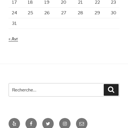
17
18
19
20
21
22
23
24
25
26
27
28
29
30
31
« Avr
Recherche
Reche
pour
:
Yelp
Facebook
Twitter
Instagram
E-