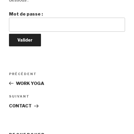
dessous :
Mot de passe :
Navigation
PRÉCÉDENT
Article
de
précédent
WORK YOGA
l’article
SUIVANT
Article
suivant
CONTACT