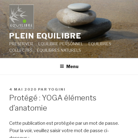
Aller
au
contenu
principal
PLEIN EQUILIBRE
PRESERVER … EQUILIBRE PERSONNEL … EQUILIBRES
COLLECTIFS… EQUILIBRES NATURELS
Menu
PUBLIÉ
4 MAI 2020
PAR
YOGINI
LE
Protégé : YOGA éléments
d’anatomie
Cette publication est protégée par un mot de passe.
Pour la voir, veuillez saisir votre mot de passe ci-