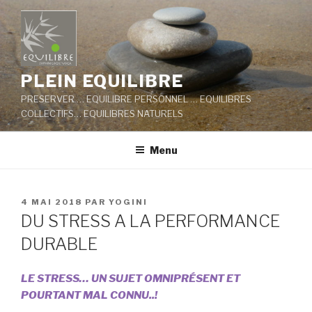
Aller
au
contenu
principal
PLEIN EQUILIBRE
PRESERVER … EQUILIBRE PERSONNEL … EQUILIBRES
COLLECTIFS… EQUILIBRES NATURELS
Menu
PUBLIÉ
4 MAI 2018
PAR
YOGINI
LE
DU STRESS A LA PERFORMANCE
DURABLE
LE STRESS… UN SUJET OMNIPRÉSENT ET
POURTANT MAL CONNU..!