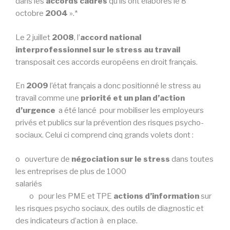
dans les
accords cadres
qu’ils ont élaborés le 8
octobre
2004
».*
Le 2 juillet
2008
, l’
accord national
interprofessionnel sur le stress au travail
transposait ces accords européens en droit français.
En
2009
l’état français a donc positionné le stress au
travail comme une
priorité et un plan d’action
d’urgence
a été lancé pour mobiliser les employeurs
privés et publics sur la prévention des risques psycho-
sociaux. Celui ci comprend cinq grands volets dont :
o ouverture de
négociation sur le stress
dans toutes
les entreprises de plus de 1000
salariés
o pour les PME et TPE
actions d’information
sur
les risques psycho sociaux, des outils de diagnostic et
des indicateurs d’action à en place.