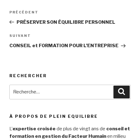
Navigation
PRÉCÉDENT
Article
de
précédent
PRÉSERVER SON ÉQUILIBRE PERSONNEL
l’article
SUIVANT
Article
suivant
CONSEIL et FORMATION POUR L’ENTREPRISE
RECHERCHER
Recherche
Reche
pour
:
À PROPOS DE PLEIN EQUILIBRE
L’
expertise croisée
de plus de vingt ans de
conseil et
formation en gestion du Facteur Humain
en milieu