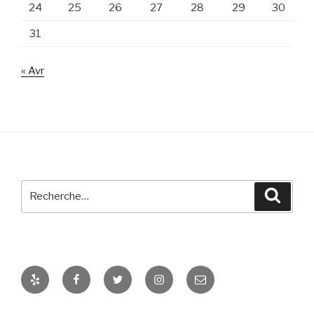
24
25
26
27
28
29
30
31
« Avr
Recherche
Reche
pour
:
Yelp
Facebook
Twitter
Instagram
E-
mail