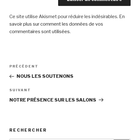
Ce site utilise Akismet pour réduire les indésirables.
En
savoir plus sur comment les données de vos
commentaires sont utilisées
.
Navigation
PRÉCÉDENT
Article
de
précédent
NOUS LES SOUTENONS
l’article
SUIVANT
Article
suivant
NOTRE PRÉSENCE SUR LES SALONS
RECHERCHER