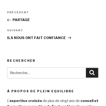
Navigation
PRÉCÉDENT
Article
de
précédent
PARTAGE
l’article
SUIVANT
Article
suivant
ILS NOUS ONT FAIT CONFIANCE
RECHERCHER
Recherche
Reche
pour
:
À PROPOS DE PLEIN EQUILIBRE
L’
expertise croisée
de plus de vingt ans de
conseil et