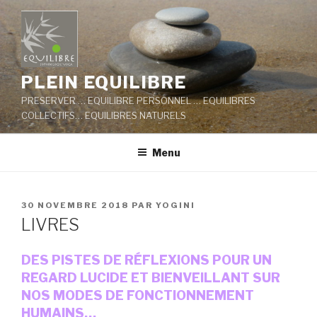
Aller
au
contenu
principal
PLEIN EQUILIBRE
PRESERVER … EQUILIBRE PERSONNEL … EQUILIBRES
COLLECTIFS… EQUILIBRES NATURELS
Menu
PUBLIÉ
30 NOVEMBRE 2018
PAR
YOGINI
LE
LIVRES
DES PISTES DE RÉFLEXIONS POUR UN
REGARD LUCIDE ET BIENVEILLANT SUR
NOS MODES DE FONCTIONNEMENT
HUMAINS…