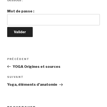
dessous :
Mot de passe :
Navigation
PRÉCÉDENT
Article
de
précédent
YOGA Origines et sources
l’article
SUIVANT
Article
suivant
Yoga, éléments d’anatomie