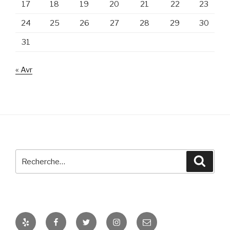
17
18
19
20
21
22
23
24
25
26
27
28
29
30
31
« Avr
Recherche
Reche
pour
:
Yelp
Facebook
Twitter
Instagram
E-