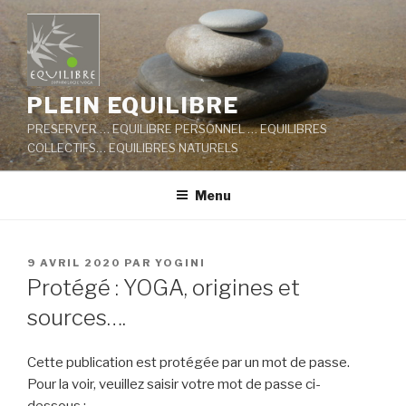
Aller
au
contenu
principal
PLEIN EQUILIBRE
PRESERVER … EQUILIBRE PERSONNEL … EQUILIBRES
COLLECTIFS… EQUILIBRES NATURELS
Menu
PUBLIÉ
9 AVRIL 2020
PAR
YOGINI
LE
Protégé : YOGA, origines et
sources….
Cette publication est protégée par un mot de passe.
Pour la voir, veuillez saisir votre mot de passe ci-