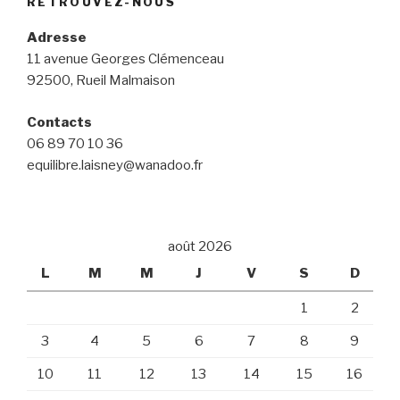
RETROUVEZ-NOUS
Adresse
11 avenue Georges Clémenceau
92500, Rueil Malmaison
Contacts
06 89 70 10 36
equilibre.laisney@wanadoo.fr
août 2026
L
M
M
J
V
S
D
1
2
3
4
5
6
7
8
9
10
11
12
13
14
15
16