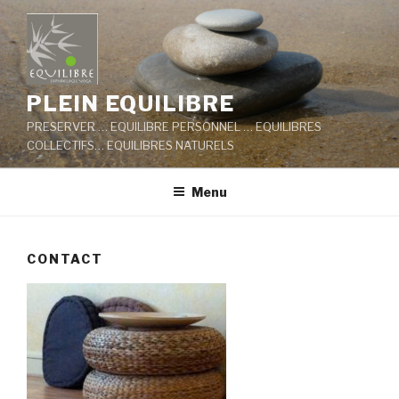
Aller
au
contenu
principal
PLEIN EQUILIBRE
PRESERVER … EQUILIBRE PERSONNEL … EQUILIBRES
COLLECTIFS… EQUILIBRES NATURELS
Menu
CONTACT