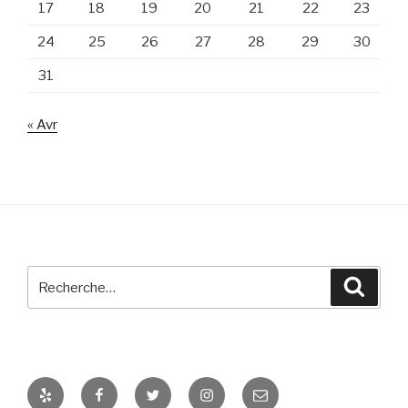
17
18
19
20
21
22
23
24
25
26
27
28
29
30
31
« Avr
Recherche
Reche
pour
:
Yelp
Facebook
Twitter
Instagram
E-