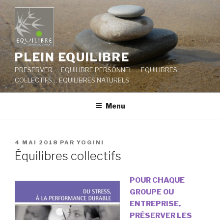
Aller
au
contenu
principal
PLEIN EQUILIBRE
PRESERVER … EQUILIBRE PERSONNEL … EQUILIBRES
COLLECTIFS… EQUILIBRES NATURELS
Menu
PUBLIÉ
4 MAI 2018
PAR
YOGINI
LE
Équilibres collectifs
POUR CHAQUE
GROUPE OU
ENTREPRISE,
PRÉSERVER LES