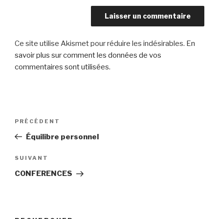
Ce site utilise Akismet pour réduire les indésirables.
En
savoir plus sur comment les données de vos
commentaires sont utilisées
.
Navigation
PRÉCÉDENT
Article
de
précédent
Équilibre personnel
l’article
SUIVANT
Article
suivant
CONFERENCES