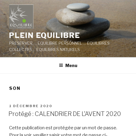
Aller
au
contenu
principal
PLEIN EQUILIBRE
PRESERVER … EQUILIBRE PERSONNEL … EQUILIBRES
COLLECTIFS… EQUILIBRES NATURELS
Menu
SON
PUBLIÉ
1 DÉCEMBRE 2020
LE
Protégé : CALENDRIER DE L’AVENT 2020
Cette publication est protégée par un mot de passe.
Pour la voir, veuillez saisir votre mot de passe ci-