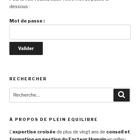
dessous :
Mot de passe :
RECHERCHER
Recherche
Reche
pour
:
À PROPOS DE PLEIN EQUILIBRE
L’
expertise croisée
de plus de vingt ans de
conseil et
formation en gestion du Facteur Humain
en milieu